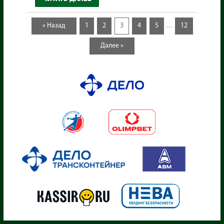
« Назад
1
2
3
4
5
12
…
Далее »