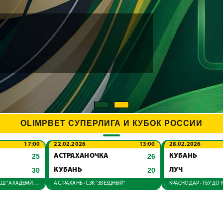
OLIMPBET СУПЕРЛИГА И КУБОК РОССИИ
17:00
22.02.2026
13:00
28.02.2026
25
АСТРАХАНОЧКА
26
КУБАНЬ
30
КУБАНЬ
20
ЛУЧ
КРАСНОДАР · ГБУ ДО КК СШ "АКАДЕМИЯ ГАНДБОЛА"
АСТРАХАНЬ · СЗК "ЗВЕЗДНЫЙ"