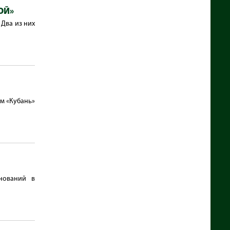
ОЙ»
Два из них
ом «Кубань»
нований в