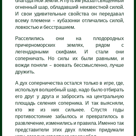
благодатной земли. А путь им указал священный
огненный шар, обладавший неизвестной силой.
И свои удивительные свойства он передавал
всему племени – кубазонки отличались силой,
ловкостью и бесстрашием.
Расселились они на плодородных
причерноморских землях, рядом с
легендарными скифами. И стали они
соперничать. Но силы их были равными, и
вожди поняли – воевать бессмысленно, лучше
дружить.
А дух соперничества остался только в игре, где,
используя волшебный шар, надо было отбирать
его друг у друга и забросить на центральную
площадь селения соперника. И так выясняли,
кто же из них сильнее. Спустя годы
противостояние забылось и превратилось в
развлечение, изменились и правила. Именно так
представители этих двух племен придумали