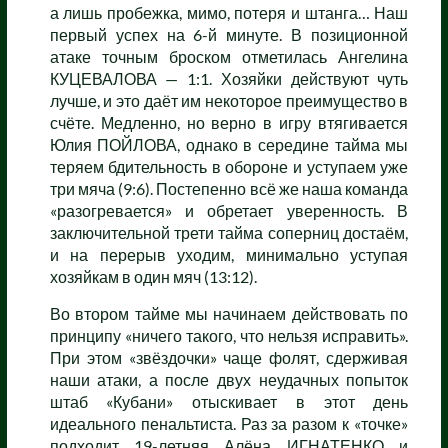
а лишь пробежка, мимо, потеря и штанга… Наш
первый успех на 6-й минуте. В позиционной
атаке точным броском отметилась Ангелина
КУЦЕВАЛОВА — 1:1. Хозяйки действуют чуть
лучше, и это даёт им некоторое преимущество в
счёте. Медленно, но верно в игру втягивается
Юлия ПОЙЛОВА, однако в середине тайма мы
теряем бдительность в обороне и уступаем уже
три мяча (9:6). Постепенно всё же наша команда
«разогревается» и обретает уверенность. В
заключительной трети тайма соперниц достаём,
и на перерыв уходим, минимально уступая
хозяйкам в один мяч (13:12).
Во втором тайме мы начинаем действовать по
принципу «ничего такого, что нельзя исправить».
При этом «звёздочки» чаще фолят, сдерживая
наши атаки, а после двух неудачных попыток
штаб «Кубани» отыскивает в этот день
идеального пенальтиста. Раз за разом к «точке»
подходит 19-летняя Алёна ИГНАТЕНКО и