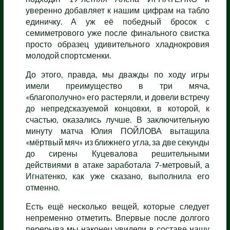
уверенно добавляет к нашим цифрам на табло
единичку. А уж её победный бросок с
семиметрового уже после финального свистка
просто образец удивительного хладнокровия
молодой спортсменки.
До этого, правда, мы дважды по ходу игры
имели преимущество в три мяча,
«благополучно» его растеряли, и довели встречу
до непредсказуемой концовки, в которой, к
счастью, оказались лучше. В заключительную
минуту матча Юлия ПОЙЛОВА вытащила
«мёртвый мяч» из ближнего угла, за две секунды
до сирены Куцевалова решительными
действиями в атаке заработала 7-метровый, а
Игнатенко, как уже сказано, выполнила его
отменно.
Есть ещё несколько вещей, которые следует
непременно отметить. Впервые после долгого
перерыва мы наконец увидели в составе нашу