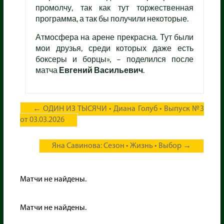
промолчу, так как тут торжественная
программа, а так бы получили некоторые.
Атмосфера на арене прекрасна. Тут были
мои друзья, среди которых даже есть
боксеры и борцы», – поделился после
матча
Евгений
Васильевич
.
←
ОДИН ИЗ ТЫСЯЧИ • Диана Голуб • Выпуск №3
от 03.03.2026
Яна Савинова: Сезон • Жизнь • Выбор
→
Матчи не найдены.
Матчи не найдены.