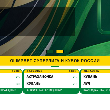
OLIMPBET СУПЕРЛИГА И КУБОК РОССИИ
17:00
22.02.2026
13:00
28.02.2026
25
АСТРАХАНОЧКА
26
КУБАНЬ
30
КУБАНЬ
20
ЛУЧ
КРАСНОДАР · ГБУ ДО КК СШ "АКАДЕМИЯ ГАНДБОЛА"
АСТРАХАНЬ · СЗК "ЗВЕЗДНЫЙ"