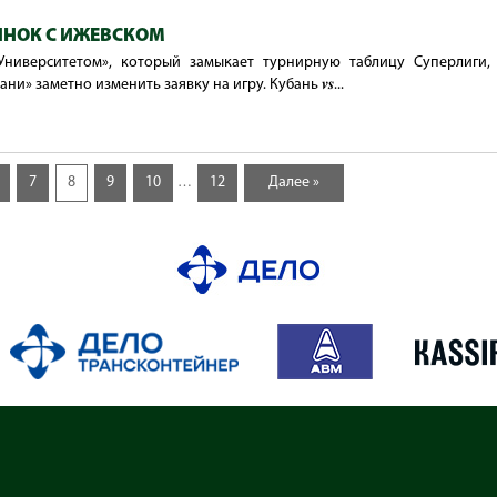
НОК С ИЖЕВСКОМ
Университетом», который замыкает турнирную таблицу Суперлиги,
и» заметно изменить заявку на игру. Кубань 𝒗𝒔...
7
8
9
10
12
Далее »
…