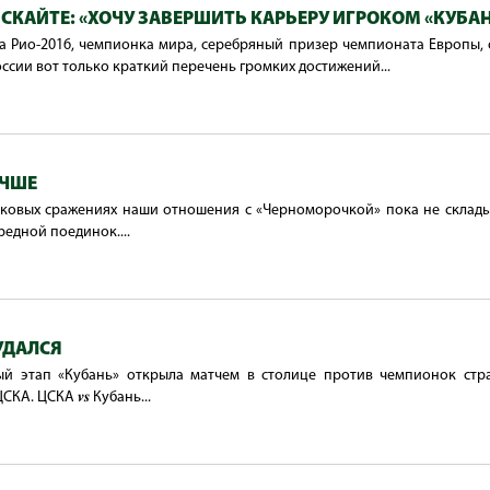
КАЙТЕ: «ХОЧУ ЗАВЕРШИТЬ КАРЬЕРУ ИГРОКОМ «КУБА
 Рио-2016, чемпионка мира, серебряный призер чемпионата Европы, 
ссии вот только краткий перечень громких достижений...
УЧШЕ
убковых сражениях наши отношения с «Черноморочкой» пока не склады
едной поединок....
УДАЛСЯ
й этап «Кубань» открыла матчем в столице против чемпионок стра
А. ЦСКА 𝒗𝒔 Кубань...