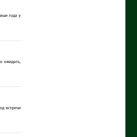
ише года у
о ожидать,
од встречи